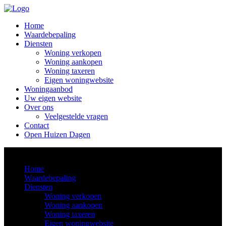
Home
Waardebepaling
Diensten
Woning verkopen
Woning aankopen
Woning taxeren
Eigen woningwebsite
Woningaanbod
Uw eigen website
Over ons
Veelgestelde vragen
Contact
Open Huizen Dagen
Home
Waardebepaling
Diensten
Woning verkopen
Woning aankopen
Woning taxeren
Eigen woningwebsite