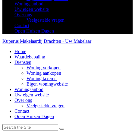
Woningaanbod
Uw eigen website
Over ons
Veelgestelde vragen
Contact
Open Huizen Dagen
Kuperus Makelaardij Drachten - Uw Makelaar
Home
Waardebepaling
Diensten
Woning verkopen
Woning aankopen
Woning taxeren
Eigen woningwebsite
Woningaanbod
Uw eigen website
Over ons
Veelgestelde vragen
Contact
Open Huizen Dagen