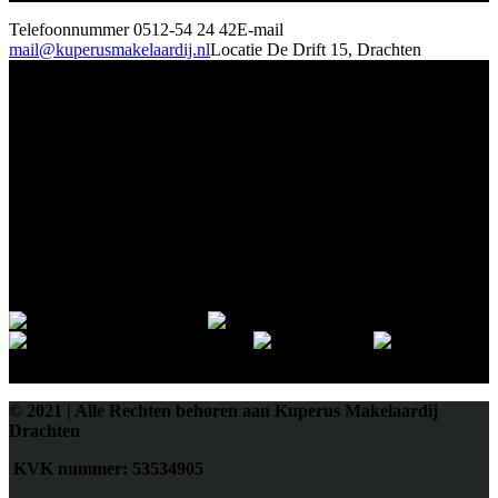
Telefoonnummer
0512-54 24 42
E-mail
mail@kuperusmakelaardij.nl
Locatie
De Drift 15, Drachten
© 2021 | Alle Rechten behoren aan Kuperus Makelaardij
Drachten
KVK nummer: 53534905